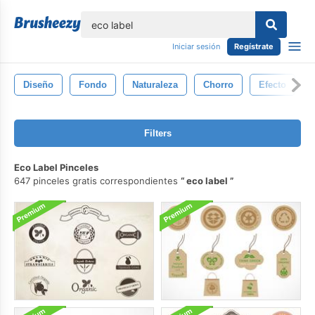
lose
Iniciar sesión
Regístrate
Diseño
Fondo
Naturaleza
Chorro
Efecto
Filters
Eco Label Pinceles
647 pinceles gratis correspondientes
eco label