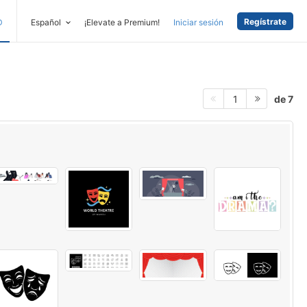
Regístrate
D
Español
¡Elevate a Premium!
Iniciar sesión
de 7
1