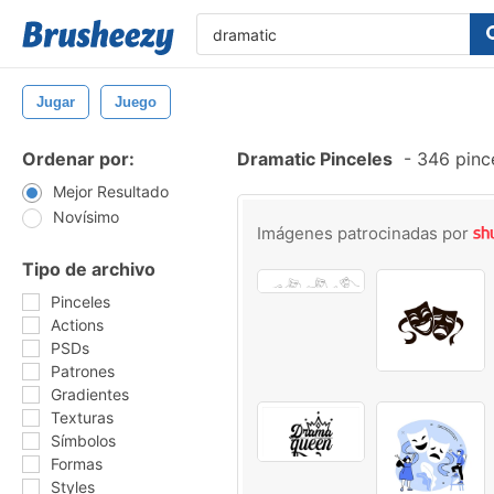
Jugar
Juego
Ordenar por:
Dramatic Pinceles
-
346 pince
Mejor Resultado
Novísimo
Imágenes patrocinadas por
Tipo de archivo
Pinceles
Actions
PSDs
Patrones
Gradientes
Texturas
Símbolos
Formas
Styles