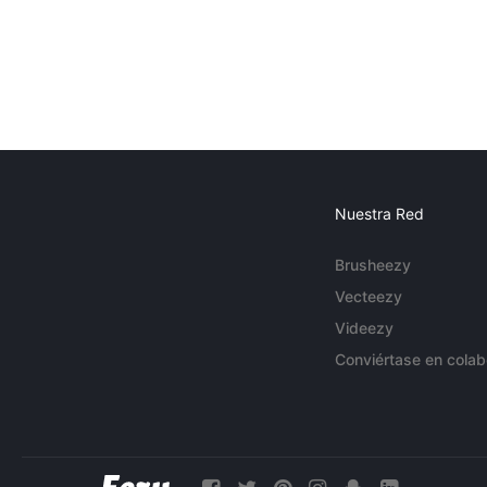
Nuestra Red
Brusheezy
Vecteezy
Videezy
Conviértase en colab