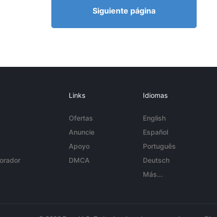
Siguiente página
Links
Idiomas
Ofertas
English
Anuncie
Español
Apoyo
Português
orador
DMCA
Deutsch
Más...