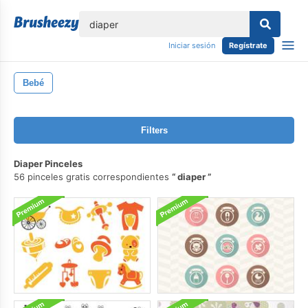
lose
Iniciar sesión
Regístrate
Bebé
Filters
Diaper Pinceles
56 pinceles gratis correspondientes
diaper