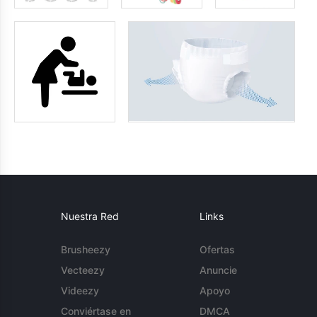
Nuestra Red
Links
Brusheezy
Ofertas
Vecteezy
Anuncie
Videezy
Apoyo
Conviértase en
DMCA