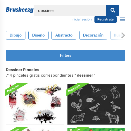
lose
Iniciar sesión
Regístrate
Dibujo
Diseño
Abstracto
Decoración
Ilustraci
Filters
Dessiner Pinceles
714 pinceles gratis correspondientes
dessiner