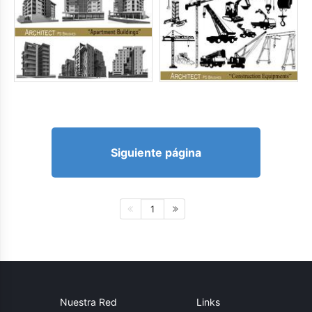
Siguiente página
1
Nuestra Red
Links