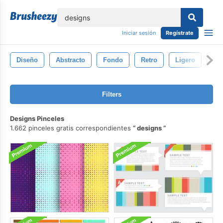
lose
Iniciar sesión
Regístrate
Diseño
Abstracto
Fondo
Retro
Ligero
Ref
Filters
Designs Pinceles
1.662 pinceles gratis correspondientes
designs