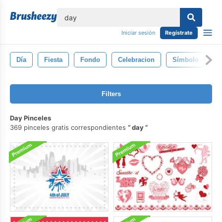
lose
Iniciar sesión
Regístrate
Día
Fiesta
Fondo
Celebracion
Símbolo
D
Filters
Day Pinceles
369 pinceles gratis correspondientes
day