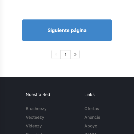
Siguiente página
1
Nuestra Red
Links
Brusheezy
Ofertas
Vecteezy
Anuncie
Videezy
Apoyo