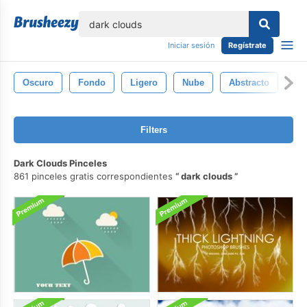
lose
Iniciar sesión
Regístrate
Oscuro
Fondo
Ligero
Nube
Abstracto
Ai
Filters
Dark Clouds Pinceles
861 pinceles gratis correspondientes
dark clouds