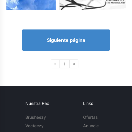
Siguiente página
1
Nuestra Red
Links
Brusheezy
Ofertas
Vecteezy
Anuncie