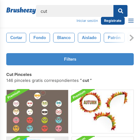
lose
Iniciar sesión
Regístrate
Cortar
Fondo
Blanco
Aislado
Patrón
Abs
Filters
Cut Pinceles
146 pinceles gratis correspondientes
cut