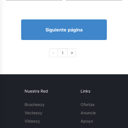
Siguiente página
1
Nuestra Red
Links
Brusheezy
Ofertas
Vecteezy
Anuncie
Videezy
Apoyo