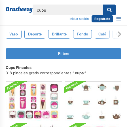
lose
Iniciar sesión
Regístrate
Vaso
Deporte
Brillante
Fondo
Café
Ganar
Filters
Cups Pinceles
318 pinceles gratis correspondientes
cups