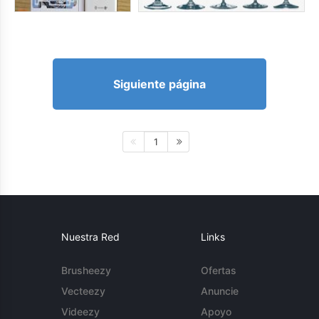
Siguiente página
1
Nuestra Red
Links
Brusheezy
Ofertas
Vecteezy
Anuncie
Videezy
Apoyo