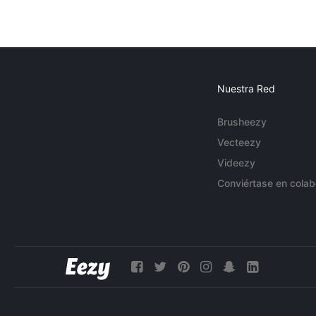
Nuestra Red
Brusheezy
Vecteezy
Videezy
Conviértase en colab