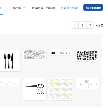
Regístrate
D
Español
¡Elevate a Premium!
Iniciar sesión
de 2
1