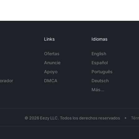
Links
Idiomas
Ofertas
English
Anuncie
Español
Apoyo
Português
orador
DMCA
Deutsch
Más...
•
© 2026 Eezy LLC. Todos los derechos reservados
Tér