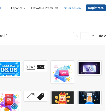
Regístrate
D
Español
¡Elevate a Premium!
Iniciar sesión
nal
de 2
1