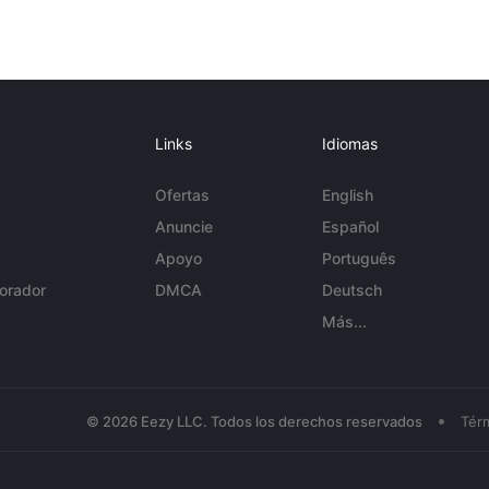
Links
Idiomas
Ofertas
English
Anuncie
Español
Apoyo
Português
orador
DMCA
Deutsch
Más...
•
© 2026 Eezy LLC. Todos los derechos reservados
Tér