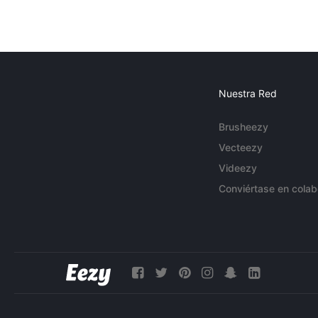
Nuestra Red
Brusheezy
Vecteezy
Videezy
Conviértase en colab