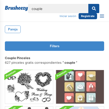
lose
Iniciar sesión
Regístrate
Pareja
Filters
Couple Pinceles
627 pinceles gratis correspondientes
couple