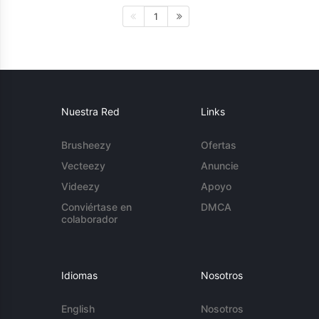
1
Nuestra Red
Links
Brusheezy
Ofertas
Vecteezy
Anuncie
Videezy
Apoyo
Conviértase en
DMCA
colaborador
Idiomas
Nosotros
English
Nosotros