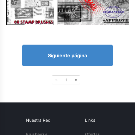
Siguiente página
1
Nuestra Red
Links
Brusheezy
Ofertas