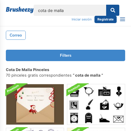
lose
Iniciar sesión
Regístrate
Correo
Filters
Cota De Malla Pinceles
70 pinceles gratis correspondientes
cota de malla