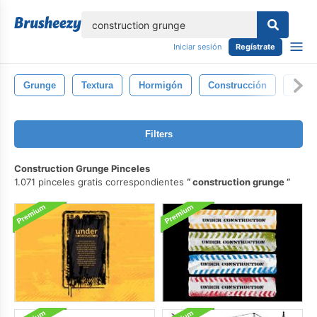
lose
Iniciar sesión
Regístrate
Grunge
Textura
Hormigón
Construcción
Pare
Filters
Construction Grunge Pinceles
1.071 pinceles gratis correspondientes
construction grunge