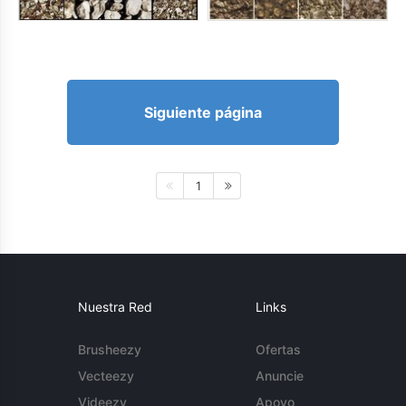
Siguiente página
1
Nuestra Red
Links
Brusheezy
Ofertas
Vecteezy
Anuncie
Videezy
Apoyo