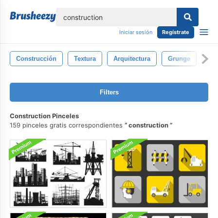
lose
Iniciar sesión
Regístrate
Construcción
Textura
Arquitectura
Grunge
Pa
Filters
Construction Pinceles
159 pinceles gratis correspondientes
construction