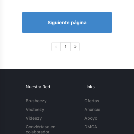
Siguiente página
1
Nuestra Red
Links
Brusheezy
Ofertas
Vecteezy
Anuncie
Videezy
Apoyo
Conviértase en
DMCA
colaborador