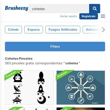
lose
Iniciar sesión
Regístrate
Cohete
Espacio
Fuegos Artificiales
Astronave
Filters
Cohetes Pinceles
363 pinceles gratis correspondientes
cohetes