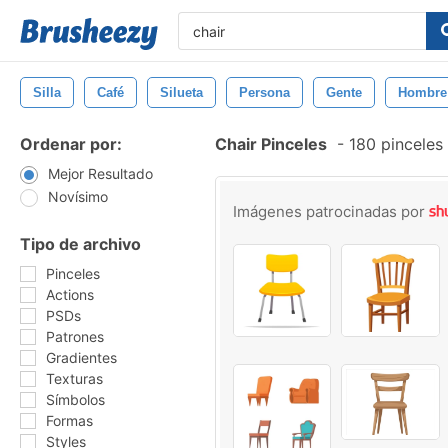
Silla
Café
Silueta
Persona
Gente
Hombre
Ordenar por:
Chair Pinceles
-
180 pinceles
Mejor Resultado
Novísimo
Imágenes patrocinadas por
Tipo de archivo
Pinceles
Actions
PSDs
Patrones
Gradientes
Texturas
Símbolos
Formas
Styles