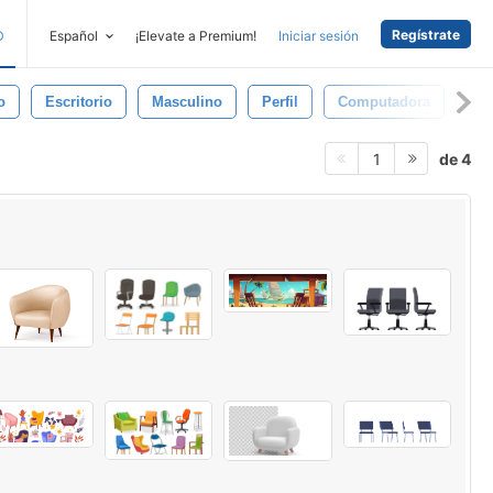
Regístrate
D
Español
¡Elevate a Premium!
Iniciar sesión
o
Escritorio
Masculino
Perfil
Computadora
Hab
de 4
1