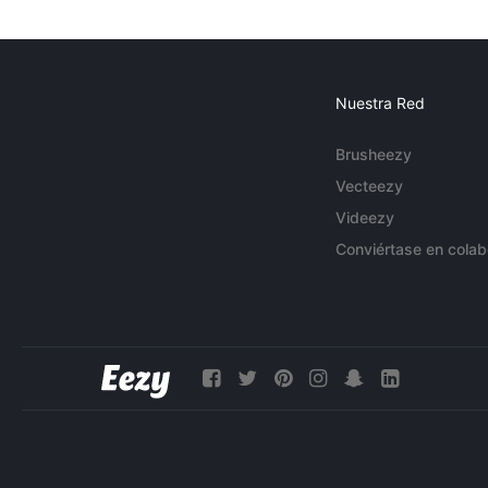
Nuestra Red
Brusheezy
Vecteezy
Videezy
Conviértase en colab