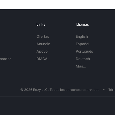
Links
Idiomas
Ofertas
English
Anuncie
Español
Apoyo
Português
orador
DMCA
Deutsch
Más...
•
© 2026 Eezy LLC. Todos los derechos reservados
Tér