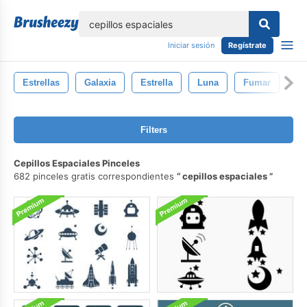
lose
Iniciar sesión
Regístrate
Estrellas
Galaxia
Estrella
Luna
Fumar
Ci
Filters
Cepillos Espaciales Pinceles
682 pinceles gratis correspondientes
cepillos espaciales