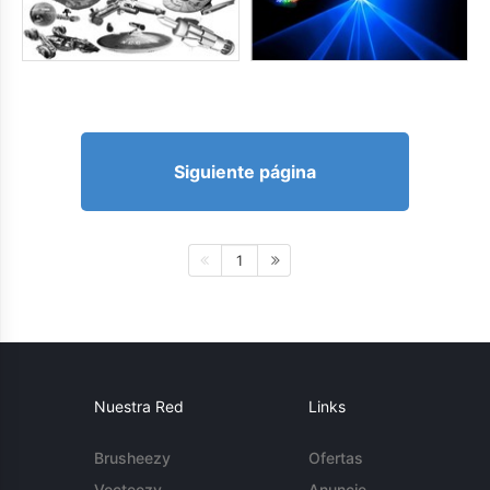
Siguiente página
1
Nuestra Red
Links
Brusheezy
Ofertas
Vecteezy
Anuncie