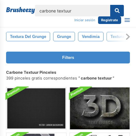
lose
Iniciar sesión
Regístrate
Textura Del Grunge
Grunge
Vendimia
Textura
Filters
Carbone Textuur Pinceles
399 pinceles gratis correspondientes
carbone textuur