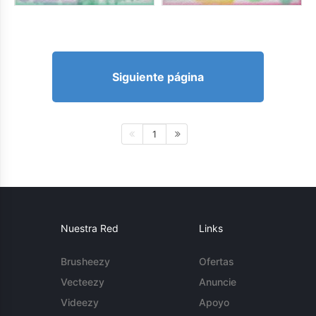
Siguiente página
1
Nuestra Red
Links
Brusheezy
Ofertas
Vecteezy
Anuncie
Videezy
Apoyo