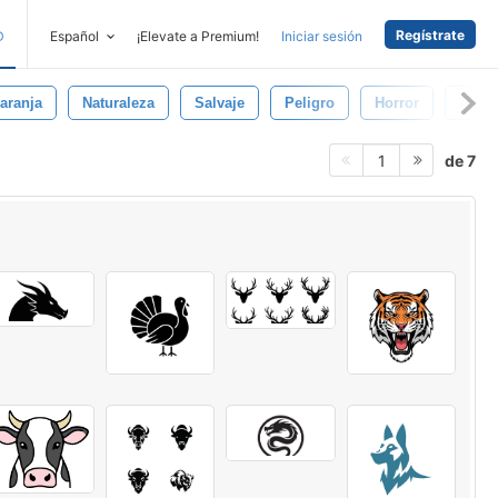
Regístrate
D
Español
¡Elevate a Premium!
Iniciar sesión
aranja
Naturaleza
Salvaje
Peligro
Horror
Anim
de 7
1