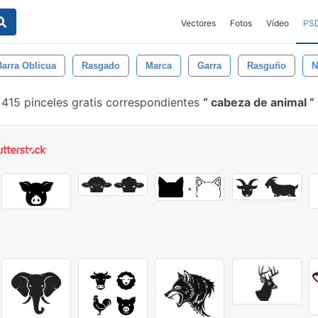
Vectores
Fotos
Vídeo
PS
Barra Oblicua
Rasgado
Marca
Garra
Rasguño
N
415 pinceles gratis correspondientes
cabeza de animal