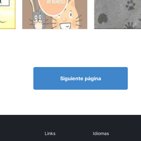
Siguiente página
Links
Idiomas