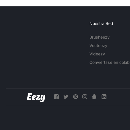
Nuestra Red
Brusheezy
Vecteezy
Videezy
Conviértase en colab