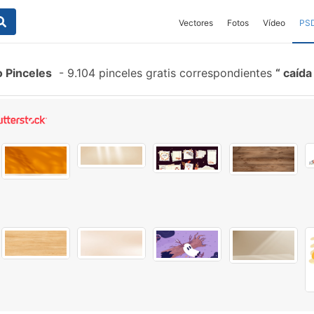
Vectores
Fotos
Vídeo
PS
o Pinceles
-
9.104 pinceles gratis correspondientes
caída