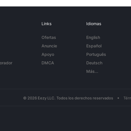
Links
Idiomas
Ofertas
English
Anuncie
Español
Apoyo
Português
orador
DMCA
Deutsch
Más...
•
© 2026 Eezy LLC. Todos los derechos reservados
Tér