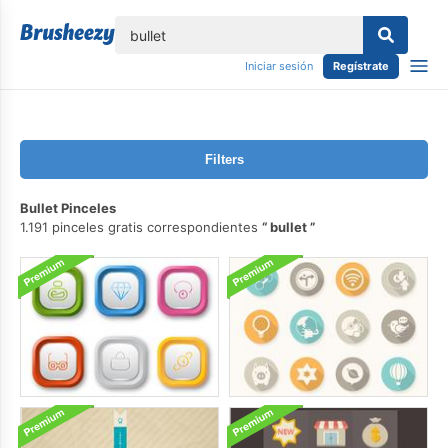
lose
Iniciar sesión
Regístrate
Filters
Bullet Pinceles
1.191 pinceles gratis correspondientes
bullet