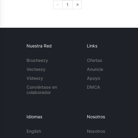
1
Nuestra Red
Links
Brusheezy
Ofertas
Vecteezy
Anuncie
Videezy
Apoyo
Conviértase en
DMCA
colaborador
Idiomas
Nosotros
English
Nosotros