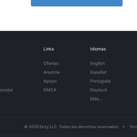
Links
Idiomas
Ofertas
English
Anuncie
Español
Apoyo
Português
orador
DMCA
Deutsch
Más...
•
© 2026 Eezy LLC. Todos los derechos reservados
Tér