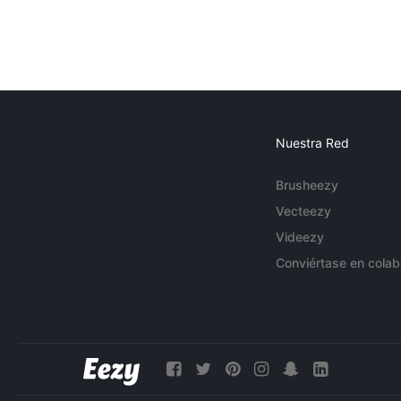
Nuestra Red
Brusheezy
Vecteezy
Videezy
Conviértase en colab