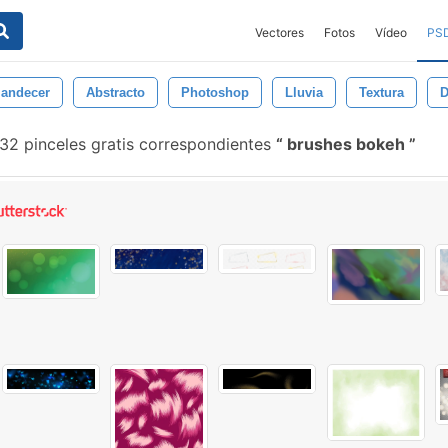
Vectores
Fotos
Vídeo
PS
landecer
Abstracto
Photoshop
Lluvia
Textura
D
32 pinceles gratis correspondientes
brushes bokeh