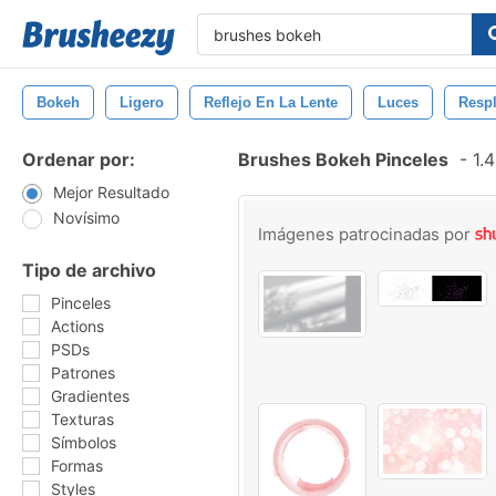
Bokeh
Ligero
Reflejo En La Lente
Luces
Resp
Ordenar por:
Brushes Bokeh Pinceles
-
1.4
Mejor Resultado
Novísimo
Imágenes patrocinadas por
Tipo de archivo
Pinceles
Actions
PSDs
Patrones
Gradientes
Texturas
Símbolos
Formas
Styles