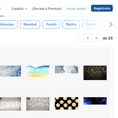
Regístrate
D
Español
¡Elevate a Premium!
Iniciar sesión
ifuminar
Navidad
Fondo
Niebla
Fumar
Sol
de 26
1