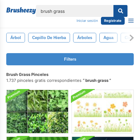
lose
Iniciar sesión
Regístrate
Árbol
Cepillo De Hierba
Árboles
Agua
Cielo
Filters
Brush Grass Pinceles
1.737 pinceles gratis correspondientes
brush grass