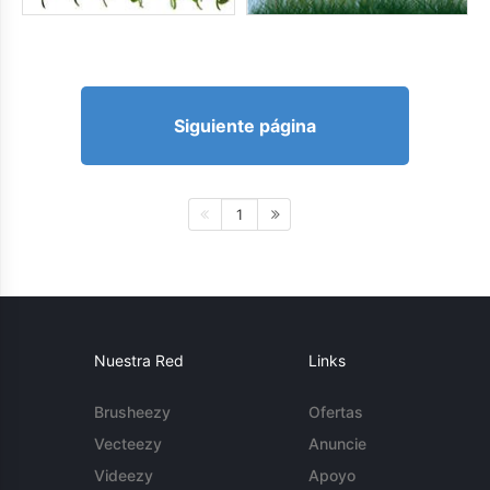
Siguiente página
1
Nuestra Red
Links
Brusheezy
Ofertas
Vecteezy
Anuncie
Videezy
Apoyo