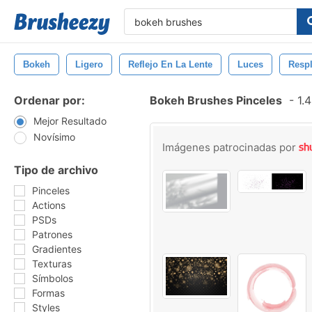
Bokeh
Ligero
Reflejo En La Lente
Luces
Resp
Ordenar por:
Bokeh Brushes Pinceles
-
1.4
Mejor Resultado
Novísimo
Imágenes patrocinadas por
Tipo de archivo
Pinceles
Actions
PSDs
Patrones
Gradientes
Texturas
Símbolos
Formas
Styles