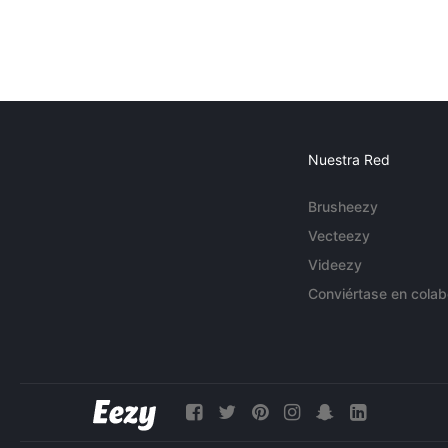
Nuestra Red
Brusheezy
Vecteezy
Videezy
Conviértase en colab