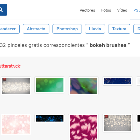
Vectores
Fotos
Vídeo
PS
landecer
Abstracto
Photoshop
Lluvia
Textura
D
32 pinceles gratis correspondientes
bokeh brushes