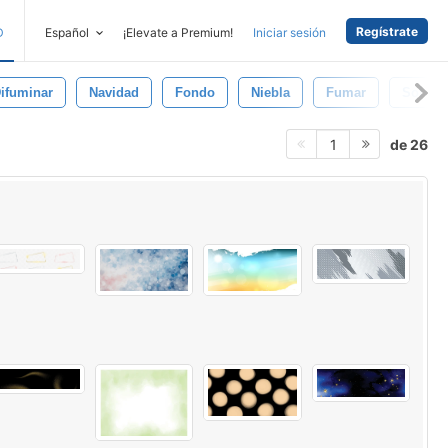
Regístrate
D
Español
¡Elevate a Premium!
Iniciar sesión
ifuminar
Navidad
Fondo
Niebla
Fumar
Sol
de 26
1