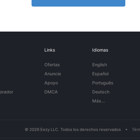
Links
Idiomas
Ofertas
English
Anuncie
Español
Apoyo
Português
orador
DMCA
Deutsch
Más...
•
© 2026 Eezy LLC. Todos los derechos reservados
Tér