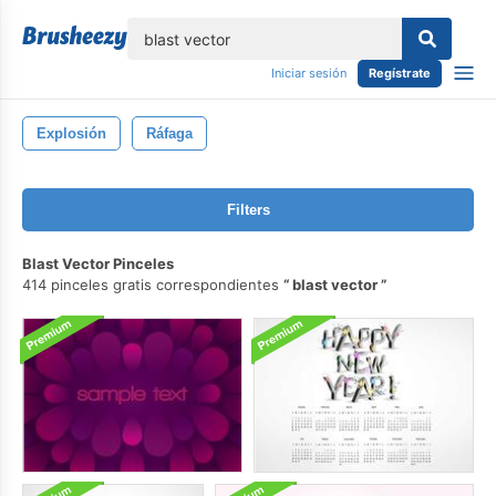
lose
Iniciar sesión
Regístrate
Explosión
Ráfaga
Filters
Blast Vector Pinceles
414 pinceles gratis correspondientes
blast vector