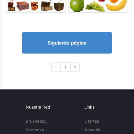
Siguiente página
1
Nuestra Red
Links
Brusheezy
Ofertas
Vecteezy
Anuncie