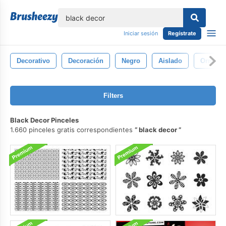
lose
Iniciar sesión
Regístrate
Decorativo
Decoración
Negro
Aislado
Ornamen
Filters
Black Decor Pinceles
1.660 pinceles gratis correspondientes
black decor