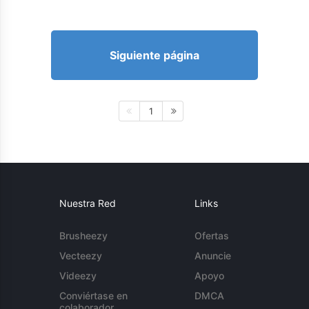
Siguiente página
1
Nuestra Red
Links
Brusheezy
Ofertas
Vecteezy
Anuncie
Videezy
Apoyo
Conviértase en
DMCA
colaborador