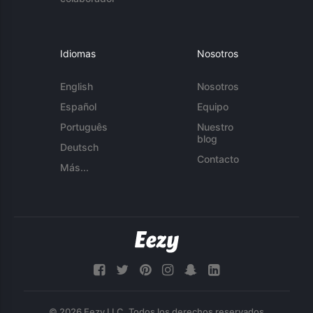
Idiomas
Nosotros
English
Nosotros
Español
Equipo
Português
Nuestro
blog
Deutsch
Contacto
Más...
© 2026 Eezy LLC. Todos los derechos reservados