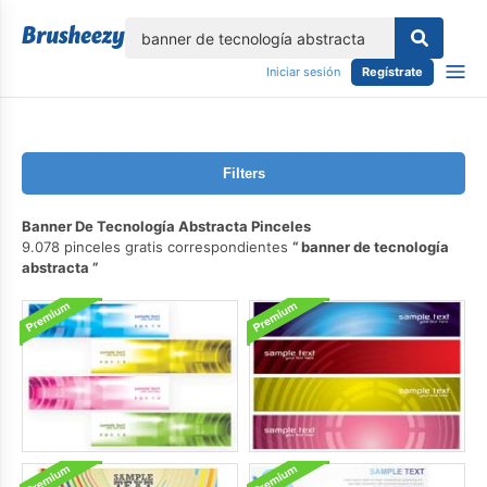
lose
Iniciar sesión
Regístrate
Filters
Banner De Tecnología Abstracta Pinceles
9.078 pinceles gratis correspondientes
banner de tecnología
abstracta