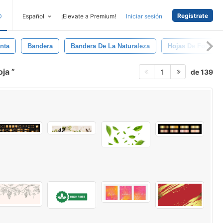
Regístrate
D
Español
¡Elevate a Premium!
Iniciar sesión
nta
Bandera
Bandera De La Naturaleza
Hojas De Fondo
oja
de 139
1