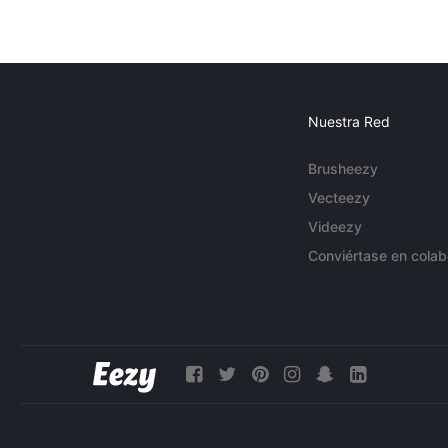
Nuestra Red
Brusheezy
Vecteezy
Videezy
Conviértase en colab