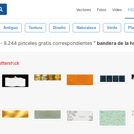
Vectores
Fotos
Vídeo
PS
Antiguo
Textura
Diseño
Naturaleza
Verde
Pla
-
9.244 pinceles gratis correspondientes
bandera de la h