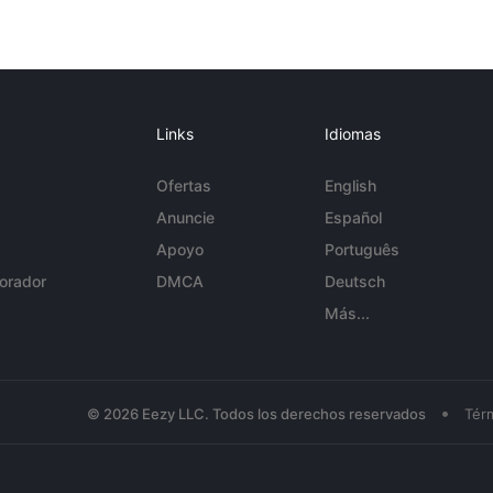
Links
Idiomas
Ofertas
English
Anuncie
Español
Apoyo
Português
orador
DMCA
Deutsch
Más...
•
© 2026 Eezy LLC. Todos los derechos reservados
Tér