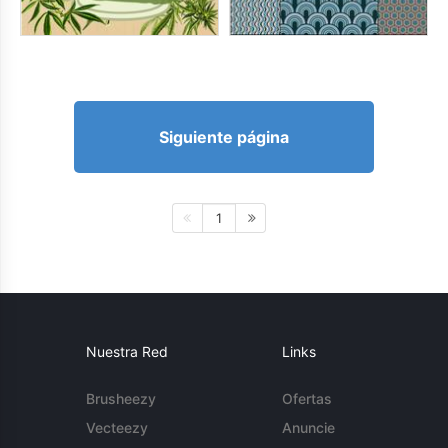
Siguiente página
1
Nuestra Red
Links
Brusheezy
Ofertas
Vecteezy
Anuncie