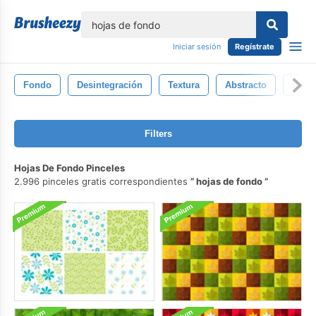
lose
Iniciar sesión
Regístrate
Fondo
Desintegración
Textura
Abstracto
Ilust
Filters
Hojas De Fondo Pinceles
2.996 pinceles gratis correspondientes
hojas de fondo