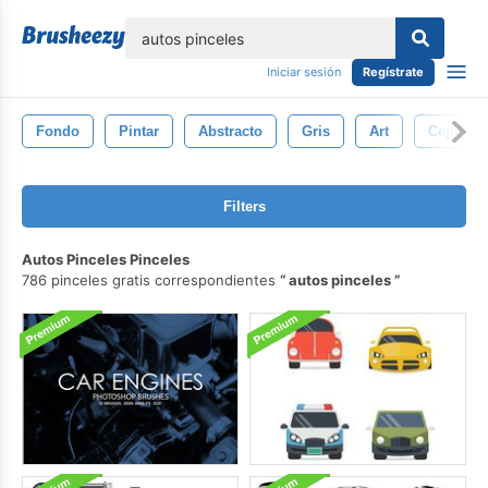
lose
Iniciar sesión
Regístrate
Fondo
Pintar
Abstracto
Gris
Art
Cepillo
Filters
Autos Pinceles Pinceles
786 pinceles gratis correspondientes
autos pinceles