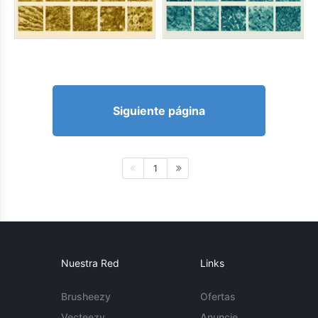
Siguiente página
1
Nuestra Red
Links
Brusheezy
Ofertas
Vecteezy
Anuncie