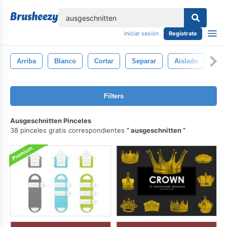
lose
Iniciar sesión
Regístrate
Arriba
Blanco
Cortar
Separar
Aislado
Fo
Filters
Ausgeschnitten Pinceles
38 pinceles gratis correspondientes
ausgeschnitten