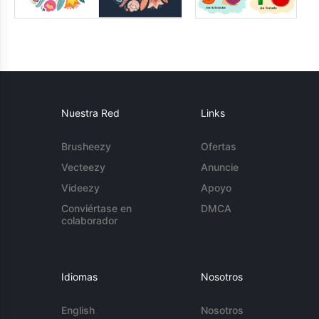
Nuestra Red
Links
Brusheezy
Ofertas
Vecteezy
Anuncie
Videezy
Apoyo
Conviértase en
DMCA
colaborador
Idiomas
Nosotros
English
Nosotros