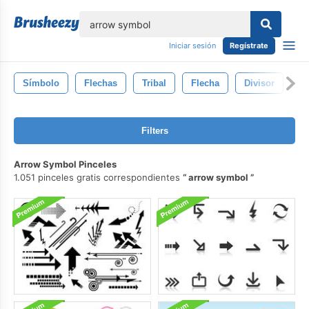
lose
Iniciar sesión
Regístrate
Símbolo
Flechas
Tribal
Flecha
Divisor
D
Filters
Arrow Symbol Pinceles
1.051 pinceles gratis correspondientes
arrow symbol