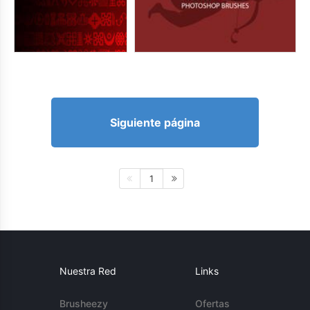
Siguiente página
1
Nuestra Red
Links
Brusheezy
Ofertas