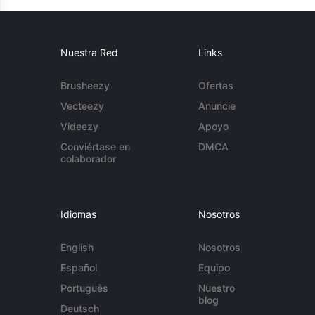
Nuestra Red
Links
Brusheezy
Ofertas
Vecteezy
Anuncie
Videezy
Apoyo
Conviértase en
DMCA
colaborador
Idiomas
Nosotros
English
Nosotros
Español
Equipo
Português
Nuestro
blog
Deutsch