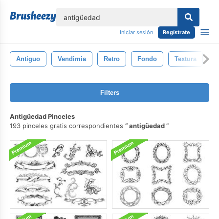
lose
Iniciar sesión
Regístrate
Antiguo
Vendimia
Retro
Fondo
Textura
D
Filters
Antigüedad Pinceles
193 pinceles gratis correspondientes
antigüedad