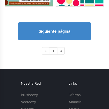
Siguiente página
1
Nuestra Red
Links
Brusheezy
Ofertas
Vecteezy
Anuncie
Videezy
Apoyo