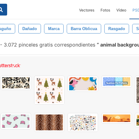
Vectores
Fotos
Vídeo
PS
sguño
Dañado
Marca
Barra Oblicua
Rasgado
S
-
3.072 pinceles gratis correspondientes
animal backgr