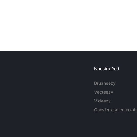
Nuestra Red
Brusheezy
Vecteezy
Videezy
Conviértase en colab