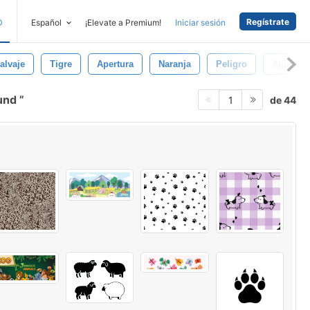
Regístrate
D
Español
¡Elevate a Premium!
Iniciar sesión
alvaje
Tigre
Apertura
Naranja
Peligro
Animale
ound
de 44
1