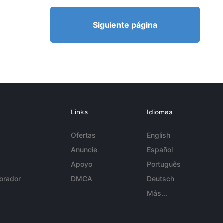
Siguiente página
Links
Idiomas
Ofertas
English
Anuncie
Español
Apoyo
Português
orador
DMCA
Deutsch
Más...