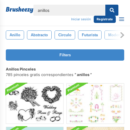
lose
Iniciar sesión
Regístrate
Anillo
Abstracto
Circulo
Futurista
Moderno
Filters
Anillos Pinceles
785 pinceles gratis correspondientes
anillos