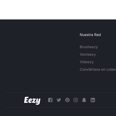
Nuestra Red
Brusheezy
Vecteezy
Videezy
Conviértase en colab