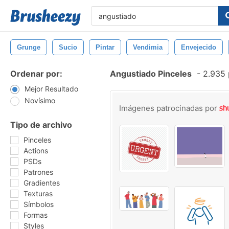
Grunge
Sucio
Pintar
Vendimia
Envejecido
Ordenar por:
Angustiado Pinceles
-
2.935 
Mejor Resultado
Novísimo
Imágenes patrocinadas por
Tipo de archivo
Pinceles
Actions
PSDs
Patrones
Gradientes
Texturas
Símbolos
Formas
Styles