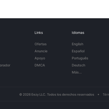
Links
Idiomas
Ofertas
English
Anuncie
Español
Apoyo
Português
orador
DMCA
Deutsch
Más...
•
© 2026 Eezy LLC. Todos los derechos reservados
Tér