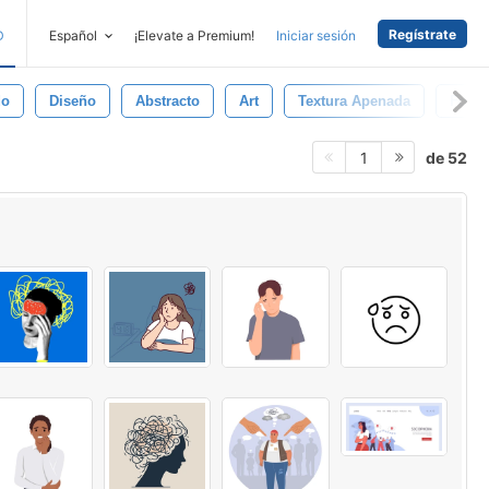
Regístrate
D
Español
¡Elevate a Premium!
Iniciar sesión
do
Diseño
Abstracto
Art
Textura Apenada
Fondo
de 52
1