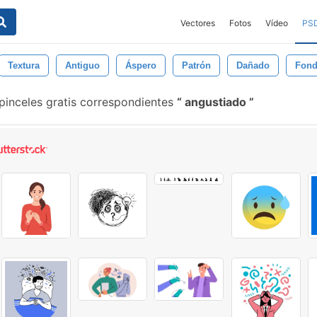
Vectores
Fotos
Vídeo
PS
Textura
Antiguo
Áspero
Patrón
Dañado
Fon
pinceles gratis correspondientes
angustiado