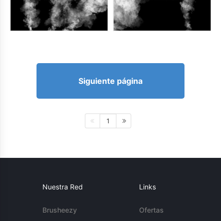
Siguiente página
1
Nuestra Red
Links
Brusheezy
Ofertas