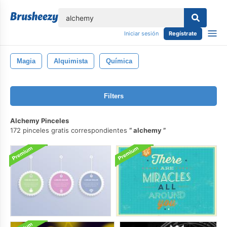
lose
Iniciar sesión
Regístrate
Magia
Alquimista
Química
Filters
Alchemy Pinceles
172 pinceles gratis correspondientes
alchemy