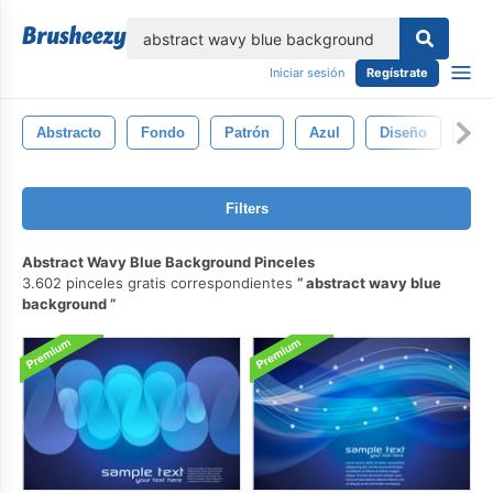
lose
Iniciar sesión
Regístrate
Abstracto
Fondo
Patrón
Azul
Diseño
Lig
Filters
Abstract Wavy Blue Background Pinceles
3.602 pinceles gratis correspondientes
abstract wavy blue
background