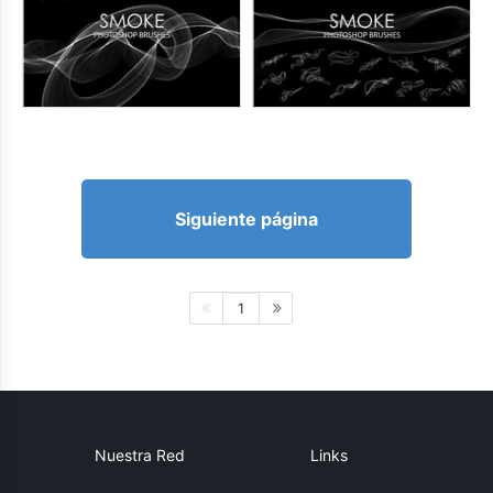
Siguiente página
1
Nuestra Red
Links