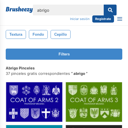
lose
Iniciar sesión
Regístrate
Textura
Fondo
Cepillo
Filters
Abrigo Pinceles
37 pinceles gratis correspondientes
abrigo