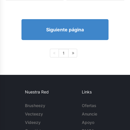
Siguiente página
1
Nuestra Red
Links
Brusheezy
Ofertas
Vecteezy
Anuncie
Videezy
Apoyo