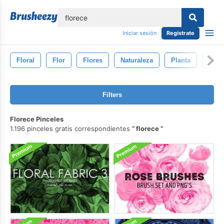
lose
Iniciar sesión
Regístrate
Floral
Flor
Flores
Naturaleza
Planta
Dise
Filters
Florece Pinceles
1.196 pinceles gratis correspondientes
florece