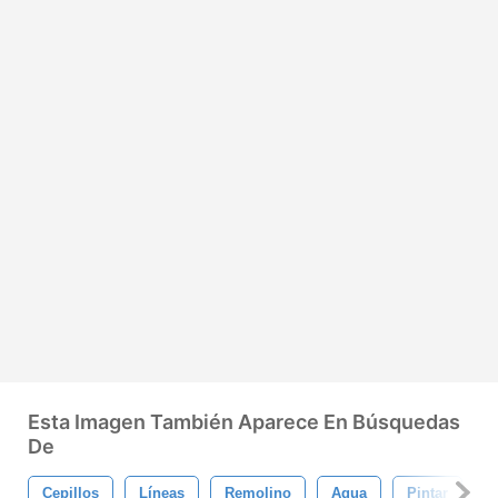
Esta Imagen También Aparece En Búsquedas
De
Cepillos
Líneas
Remolino
Agua
Pintar
S