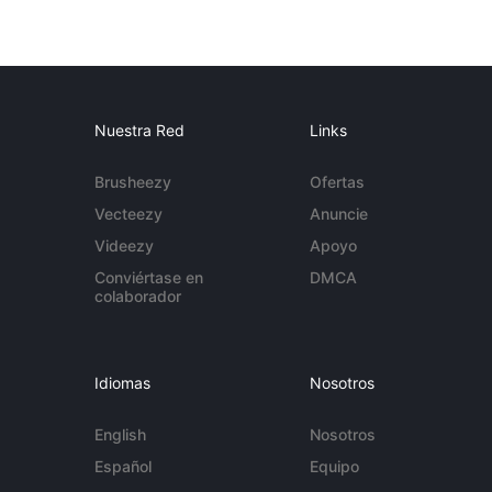
Nuestra Red
Links
Brusheezy
Ofertas
Vecteezy
Anuncie
Videezy
Apoyo
Conviértase en
DMCA
colaborador
Idiomas
Nosotros
English
Nosotros
Español
Equipo