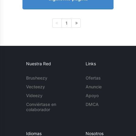
1
Nuestra Red
Links
Brusheezy
Ofertas
Vecteezy
Anuncie
Videezy
Apoyo
Conviértase en
DMCA
colaborador
Idiomas
Nosotros