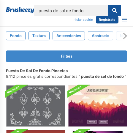
lose
Iniciar sesión
Regístrate
Fondo
Textura
Antecedentes
Abstracto
Natura
Filters
Puesta De Sol De Fondo Pinceles
9.112 pinceles gratis correspondientes
puesta de sol de fondo