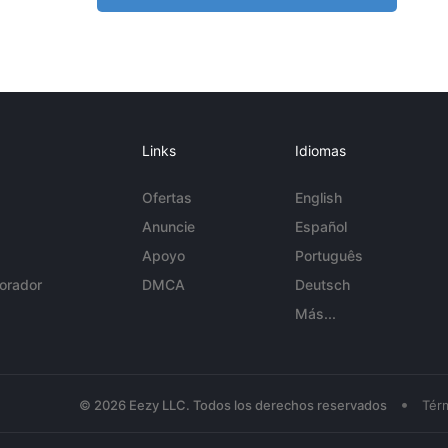
Links
Idiomas
Ofertas
English
Anuncie
Español
Apoyo
Português
orador
DMCA
Deutsch
Más...
•
© 2026 Eezy LLC. Todos los derechos reservados
Tér