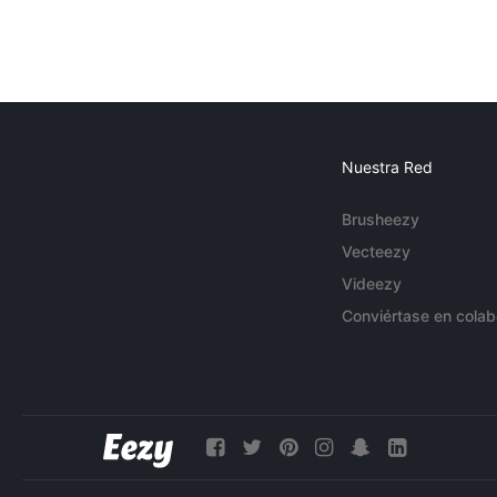
Nuestra Red
Brusheezy
Vecteezy
Videezy
Conviértase en colab