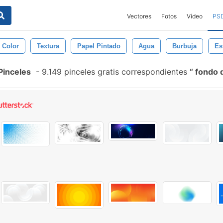
Vectores
Fotos
Vídeo
PS
Color
Textura
Papel Pintado
Agua
Burbuja
Es
Pinceles
-
9.149 pinceles gratis correspondientes
fondo d