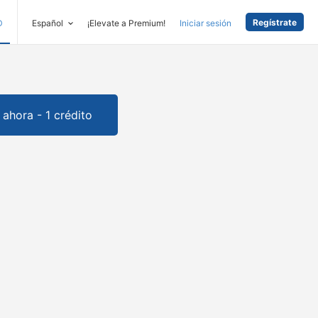
Regístrate
D
Español
¡Elevate a Premium!
Iniciar sesión
ahora - 1 crédito