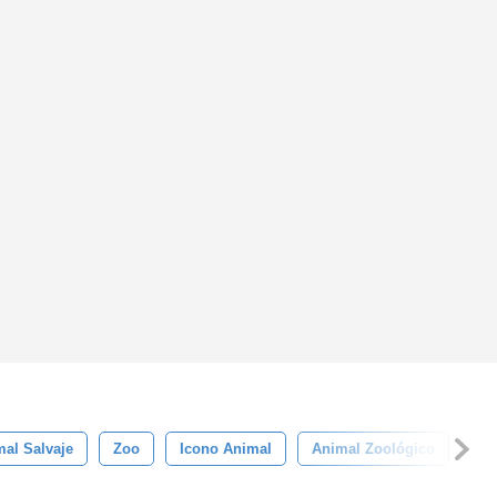
al Salvaje
Zoo
Icono Animal
Animal Zoológico
Ani