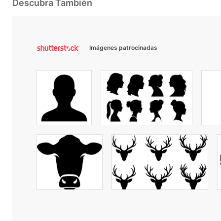
Descubra También
Imágenes patrocinadas