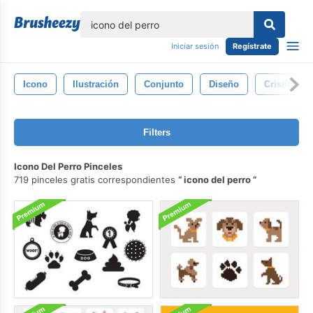
lose
Iniciar sesión
Regístrate
Icono
Ilustración
Conjunto
Diseño
Cristianis
Filters
Icono Del Perro Pinceles
719 pinceles gratis correspondientes
icono del perro