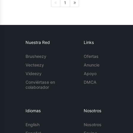
1
Nuestra Red
Links
Brusheezy
Ofertas
Vecteezy
Anuncie
Videezy
Apoyo
Conviértase en
DMCA
colaborador
Idiomas
Nosotros
English
Nosotros