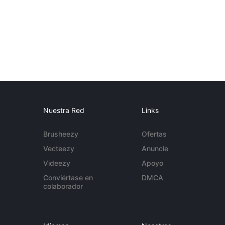
Nuestra Red
Links
Brusheezy
Ofertas
Vecteezy
Anuncie
Videezy
Apoyo
Conviértase en
DMCA
colaborador