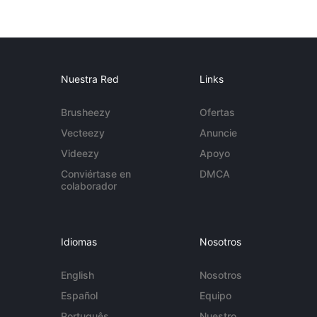
Nuestra Red
Links
Brusheezy
Ofertas
Vecteezy
Anuncie
Videezy
Apoyo
Conviértase en
DMCA
colaborador
Idiomas
Nosotros
English
Nosotros
Español
Equipo
Português
Nuestro