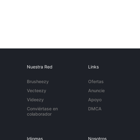
Nuestra Red
Links
Brusheezy
Ofertas
Vecteezy
Anuncie
Videezy
Apoyo
Conviértase en
DMCA
colaborador
Idiomas
Nosotros