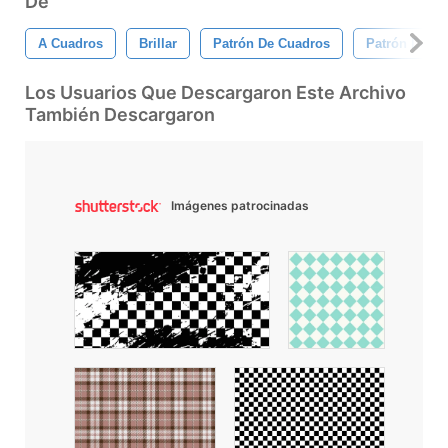
De
A Cuadros
Brillar
Patrón De Cuadros
Patrón De D
Los Usuarios Que Descargaron Este Archivo
También Descargaron
Imágenes patrocinadas